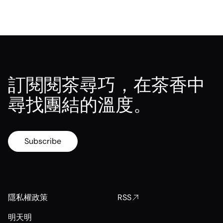
訂閱閱茶尋巧，在茶香中
尋找團結的溫度。
Subscribe
隱私權政策
RSS
明天明