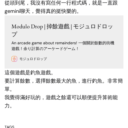
從頭到尾，我沒有寫任何一行程式碼，就是一直跟
gemini聊天，覺得真的挺快樂的。
Modulo Drop | 掉餘遊戲 | モジュロドロッ
プ
An arcade game about remainders! 一個關於餘數的街機
遊戲！余り計算のアーケードゲーム！
モジュロドロップ
這個遊戲是釣魚遊戲。
要計算餘數，選擇餘數最大的魚，進行釣魚。非常簡
單。
我覺得滿好玩的，遊戲之餘還可以順便提升算術能
力。
TAGS