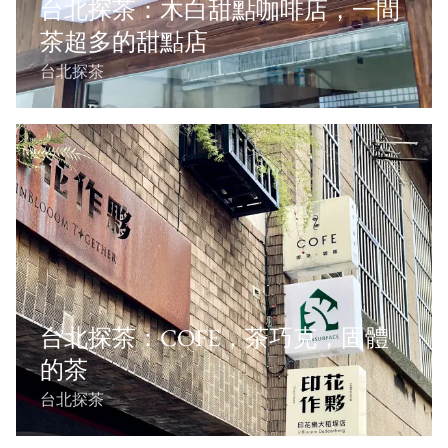
台北探茶：木白甜點咖啡店，一間
茶超多的甜點店
台北探茶
台北探茶：COFE，茶巧克，固體
的茶
台北探茶