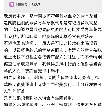
的叫大家來喝茶，結果端出的卻是白開水？ 身為台灣人，我
閱茶尋巧
明天明
相信你一定有想過這個問題，到底什麼是茶？
老濟安本身，是一間從1972年傳承至今的青草茶舖。
老闆說他們的眾多青草茶款式都是有經過多次調整
的，這個調整是以想要讓更多的人可以接受青草茶為
出發點，所以味道上跟傳統的青草茶會有點落差。
不過也因為這樣，一般人是可以比較放心來喝喝看
的。以最經典款式的青草茶而言，老濟安的青草茶味
道上比較平衡裡面各個青草配方的味道，而不會特別
偏重仙草或咸豐草，我覺得是滿不錯的；但對喜愛青
草的人而言或許會覺得不夠味。
如果參考Google地圖，這間店位於淡水河旁邊，萬
華區，從捷運龍山寺或西門都是步行二十分鐘左右可
以到的距離。
只是如果想看到淡水河會有點困難啦。
簡單的小店和招牌，推開門走進店裡，還來不及欣賞