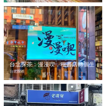
台北探茶：漫漫喫，租書店轉個生
台北探茶