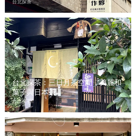
台北探茶
台北探茶：三日月茶空間，美麗和
菓子與日本茶
台北探茶