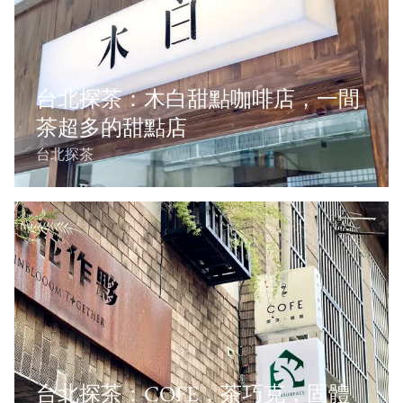
台北探茶：木白甜點咖啡店，一間
茶超多的甜點店
台北探茶
台北探茶：COFE，茶巧克，固體