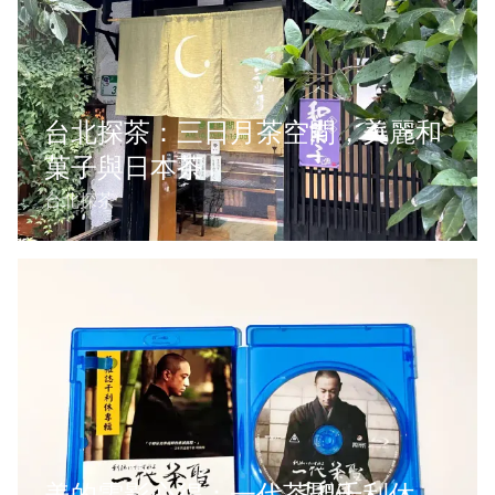
台北探茶：三日月茶空間，美麗和
菓子與日本茶
台北探茶
美的電影心得：一代茶聖千利休