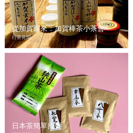
從加賀歸來：加賀棒茶小茶會
行茶見聞
日本茶簡單摘要