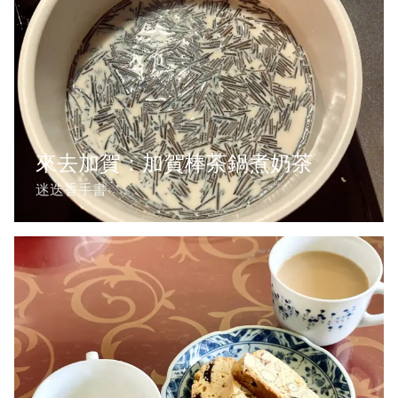
來去加賀：加賀棒茶鍋煮奶茶
迷迭香手書