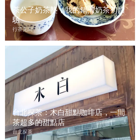
荼公子奶茶塾，我的鍋煮奶茶初體
驗
行茶見聞
台北探茶：木白甜點咖啡店，一間
茶超多的甜點店
台北探茶