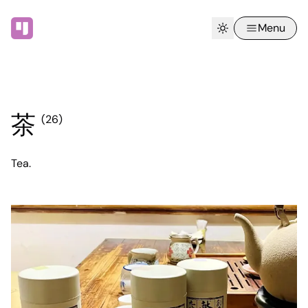
Menu
茶
(26)
Tea.