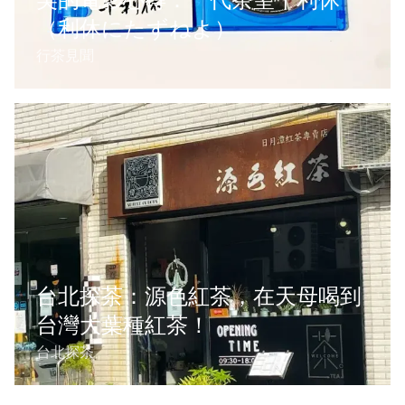
（利休にたずねよ）
行茶見聞
台北探茶：源色紅茶，在天母喝到
台灣大葉種紅茶！
台北探茶