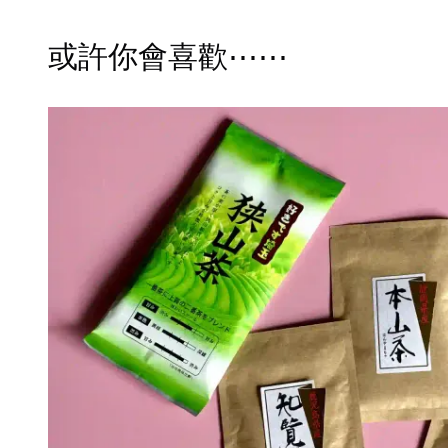
或許你會喜歡⋯⋯