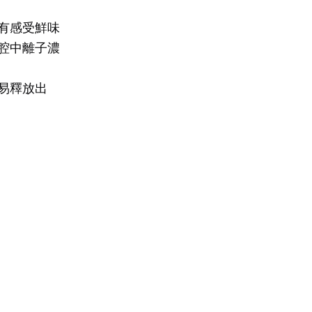
有感受鮮味
腔中離子濃
易釋放出