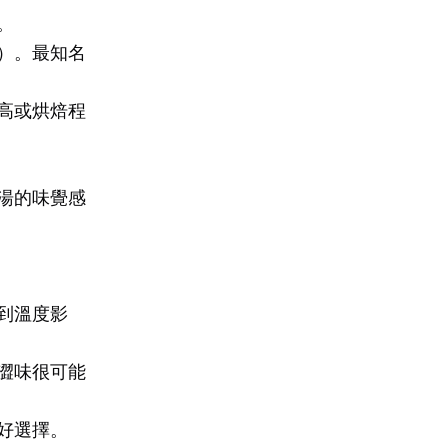
。
）。最知名
高或烘焙程
湯的味覺感
到溫度影
澀味很可能
好選擇。