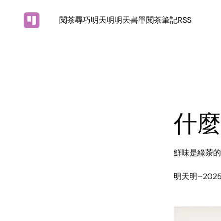
閱茶尋巧
明天明
明天書單
閱茶筆記
RSS
什麼
鮮味是綠茶的
明天明
–
202