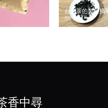
台灣茶的製程摘
閱茶筆記
茶香中尋