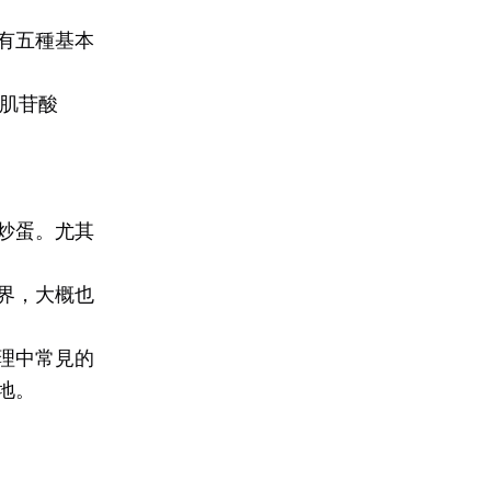
有五種基本
、肌苷酸
炒蛋。尤其
界，大概也
理中常見的
地。