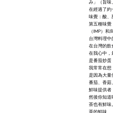
み」（旨味、
在經過了約
味覺：酸、
第五種味覺：
（IMP）和
台灣料理中
在台灣的飲
在我心中，
是番茄炒蛋
我常常在想
是因為大量
番茄、香菇
鮮味提供者
然後你知道
茶也有鮮味
茶的鮮味