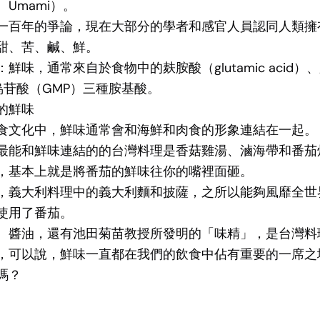
Umami）。
一百年的爭論，現在大部分的學者和感官人員認同人類擁
甜、苦、鹹、鮮。
鮮味，通常來自於食物中的麸胺酸（glutamic acid）
烏苷酸（GMP）三種胺基酸。
的鮮味
食文化中，鮮味通常會和海鮮和肉食的形象連結在一起。
最能和鮮味連結的的台灣料理是香菇雞湯、滷海帶和番茄
，基本上就是將番茄的鮮味往你的嘴裡面砸。
，義大利料理中的義大利麵和披薩，之所以能夠風靡全世
使用了番茄。
、醬油，還有池田菊苗教授所發明的「味精」，是台灣料
，可以說，鮮味一直都在我們的飲食中佔有重要的一席之
嗎？
。