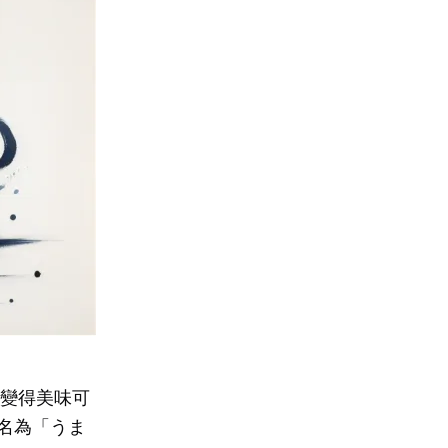
湯變得美味可
名為「うま